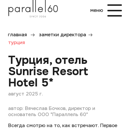
меню
меню
главная
заметки директора
турция
Турция, отель
Sunrise Resort
Hotel 5*
август 2025 г.
автор: Вячеслав Бочков, директор и
основатель ООО "Параллель 60"
Всегда смотрю на то, как встречают. Первое
касание с клиентом прошло максимально
комфортно. Мы заехали рано, около 10 часов,
поэтому до времени check in оставалось еще
4 часа. Нам сразу же предложили пойти
позавтракать, оставив вещи в комнате для
багажа. Потом мы переоделись и пошли
купаться в море. Территория огромная,
поэтому прошло время, пока мы нашли море
🤣