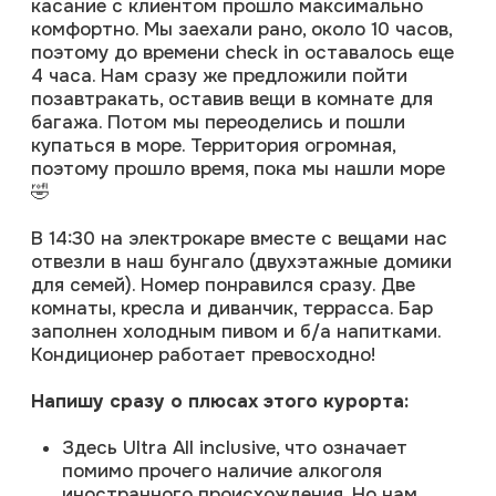
В 14:30 на электрокаре вместе с вещами нас
отвезли в наш бунгало (двухэтажные домики
для семей). Номер понравился сразу. Две
комнаты, кресла и диванчик, террасса. Бар
заполнен холодным пивом и б/а напитками.
Кондиционер работает превосходно!
Напишу сразу о плюсах этого курорта:
Здесь Ultra All inclusive, что означает
помимо прочего наличие алкоголя
иностранного происхождения. Но нам
было достаточно того, что нас кормили 3
раза в день. Выбор блюд огромный! Только
супов я попробовал 4 штуки.
Наш отель граничит с отелем классом
повыше - Starlight Resort Hotel. Но
территория одна. Поэтому все бассейны,
анимация, бары и рестораны в
распоряжении гостей любого из отелей.
Море. Чистое и очень тёплое. Градусов 30.
Купались по несколько раз в день и
подолгу. Есть еще пирс, с которого можно
нырять.
Досуг. Здесь не будете скучать точно!
Каждый вечер шоу в местном театре под