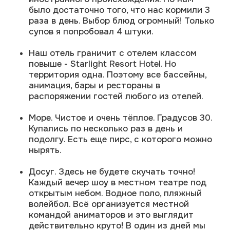
открытым небом. Водное поло, пляжный
волейбол. Всё организуется местной
командой аниматоров и это выглядит
действительно круто! В один из дней мы
всей семьей играли в большой теннис.
Очень понравилось. Кстати, здесь всего 28
кортов!! И 10 (!) бассейнов.
Все говорят на русском. Мы привыкли
общаться везде на английском, но здесь
русский рулит. И это конечно очень
удобно поколению моих родителей
например (70+)
Безопасность. Можно смело оставлять
телефон, где угодно! Не украдут 100%!
Из минусов:
Sunrise Resort Hotel открылся в 1994,
поэтому видно, что он слегка
«подуставший» - интерьеры комнат,
туалет, основное здание. Но персонал
делает все, чтобы людям было комфортно
Показалось слегка шумно вечером. Но
здесь мы должны были понимать, что едем
не просто в отель, а на настоящий курорт.
Так что всё ок