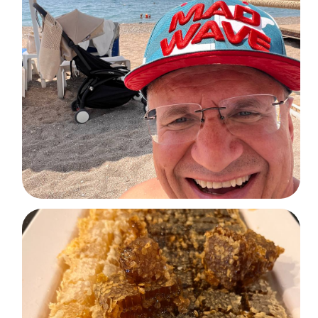
д.13, оф.204
нажмите для поиска в навигаторе
соц.сети и мессенджеры
ООО «Параллель 60»
р/сч : 40702810000000095728
Банк ГПБ (АО), Москва
ИНН 7842439553 / КПП 781401001
БИК: 044525823
к/с 30101810200000000823
ОГРН 1107847343856
ОКПО 67526763
Политика конфиденциальности
Публичная оферта
Разработка сайта a.wwwinter
Photo designed by
freepik