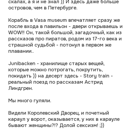
Junibacken - хранилище старых вещей,
которые можно потрогать, покрутить,
покидать )) на десерт здесь - Story train -
реальный поезд по рассказам Астрид
Линдгрен.
Мы много гуляли.
Видели Королевский Дворец, и почетный
караул у ворот, оказывается, у них в карауле
бывают женщины?!? Долой сексизм! ;))
Прогулялись по старому городу Gamla Stan, с
его невероятно узкой улицей; набережным с
лодочками и яхтами.
Замечательная идея воплощена в Том Титс
Экссперимент - законы физики и химии в
наглядной манере, а еще куча всяких
развлекалок и аттракционов!
Еще сильное впечатление произвел музей
ль 60
фотографии - Forografiska museum. Выставки
атор в Санкт‑Петербурге
на разные темы здесь можно посмотреть на
тство в Санкт‑Петербурге
4-х этажах здания.
Из чисто шведского запомнился
переключатель в ванной с крана на душ - ни в
жизнь не догадаться!