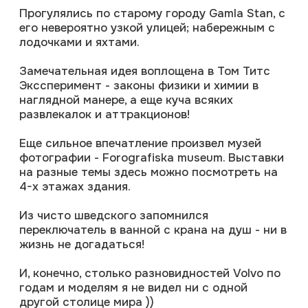
И, конечно, столько разновидностей Volvo по
годам и моделям я не видел ни с одной
другой столице мира ))
Планируем вернуться и посмотреть не только
Стокгольм, но и малую Швецию.
В отличие от соседней Финляндии, например,
эта страна непредсказуема своими
ландшафтами и организацией жизни.
Очень интересно и познавательно!
ель 60
ратор в Санкт‑Петербурге
тство в Санкт‑Петербурге