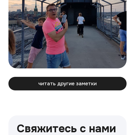
соц.сети и мессенджеры
ООО «Параллель 60»
р/сч : 40702810000000095728
Банк ГПБ (АО), Москва
ИНН 7842439553 / КПП 781401001
БИК: 044525823
к/с 30101810200000000823
ОГРН 1107847343856
ОКПО 67526763
Политика конфиденциальности
Публичная оферта
Разработка сайта a.wwwinter
Photo designed by
freepik