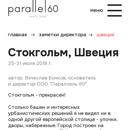
меню
меню
главная
заметки директора
швеция
Стокгольм, Швеция
25-31 июля 2018 г.
автор: Вячеслав Бочков, основатель
и директор ООО "Параллель 60"
Стокгольм - прекрасен!
Столько башен и интересных
урбанистических решений я не видел ни в
одной другой европейской столице - улочки,
дворы, набережные. Город построен на
скалах, а я и не знал )) И здесь даже больше
островов, чем в Петербурге.
Корабль в Vasa museum впечатляет сразу же
после входа в павильон - двери открываешь и
WOW!! Он, такой большой, загадочный, как из
рассказов про пиратов, родом из 17-го века и
страшной судьбой - потонул в первом же
плавании..